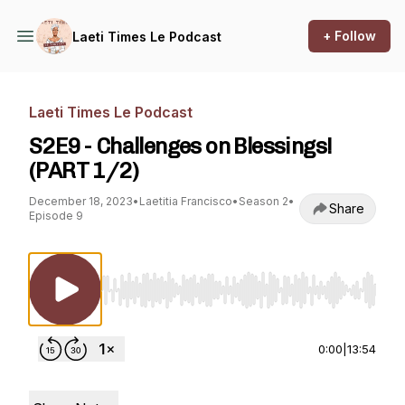
+ Follow
Laeti Times Le Podcast
Laeti Times Le Podcast
S2E9 - Challenges on Blessings!
(PART 1/2)
December 18, 2023
•
Laetitia Francisco
•
Season 2
•
Share
Episode 9
Use Left/Right to seek, Home/End to jump to st
0:00
|
13:54