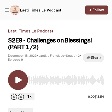
+ Follow
Laeti Times Le Podcast
Laeti Times Le Podcast
S2E9 - Challenges on Blessings!
(PART 1/2)
December 18, 2023
•
Laetitia Francisco
•
Season 2
•
Share
Episode 9
Use Left/Right to seek, Home/End to jump to st
0:00
|
13:54